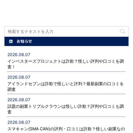
つつあります。 現在は正
社員の賃下げも珍しいこ
とではなく、今後の生活
に漠然とした不安を抱え
る方も多いのではないで
しょうか。 将来の不安を
お知らせ
払拭できるかもしれない
副業ということで、「7
2026.08.07
プロジェクト(セブンプ
インベスターズプロジェクトは詐欺？怪しい評判や口コミを調
ロジェクト)」という最
査！
新副業の情報を入手しま
2026.08.07
した。 本記事では、安全
アイランドセブンは詐欺で怪しいと評判？最新副業の口コミを
に始めることができるの
調査
か、詐欺の可能性はどれ
2026.08.07
くらいあるのか、筆者が
話題の副業トリプルクラウンは怪しい詐欺？評判や口コミも調
調査をやってみたらどう
査
なったのか解説します。
2026.08.07
セブンプロジェクトを調
スマキャン(SMA CAN)の評判・口コミは詐欺？怪しい副業なの
べた結果を公開 セブンプ