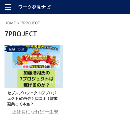
ワーク発見ナビ
HOME
>
7PROJECT
7PROJECT
金融・投資
2026/8/2
セブンプロジェクト(7プロジ
ェクト)の評判と口コミ！詐欺
副業って本当？
「正社員になれば一生安
定した生活が送れる」と
いう時代は終わりを迎え